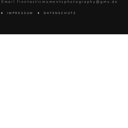
Email finntasticmomentsphotography@gmx.de
IMPRESSUM
DATENSCHUTZ