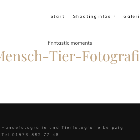
Start
Shootinginfos
Galer
finntastic moments
Mensch-Tier-Fotografi
Hundefotografie und Tierfotografie Leipzig
Tel 01573-892 77 48